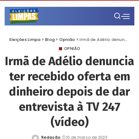
Eleições Limpa
>
Blog
>
Opnião
>
Irmã de Adélio denuncia ter recebido oferta em dinheiro depois de dar entrevista à TV 247 (vídeo)
OPNIÃO
Irmã de Adélio denuncia
ter recebido oferta em
dinheiro depois de dar
entrevista à TV 247
(vídeo)
Redação
10 de março de 2023