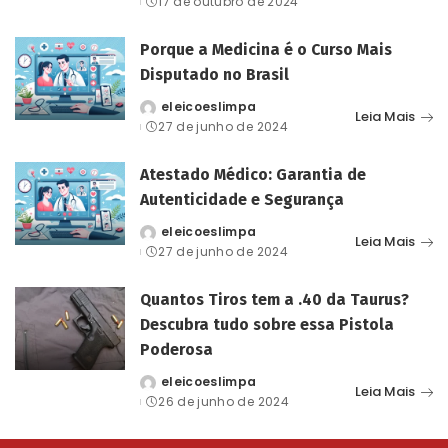
17 de outubro de 2024
by
Porque a Medicina é o Curso Mais
Disputado no Brasil
eleicoeslimpa
Posted
Leia Mais
27 de junho de 2024
by
Atestado Médico: Garantia de
Autenticidade e Segurança
eleicoeslimpa
Posted
Leia Mais
27 de junho de 2024
by
Quantos Tiros tem a .40 da Taurus?
Descubra tudo sobre essa Pistola
Poderosa
eleicoeslimpa
Posted
Leia Mais
26 de junho de 2024
by