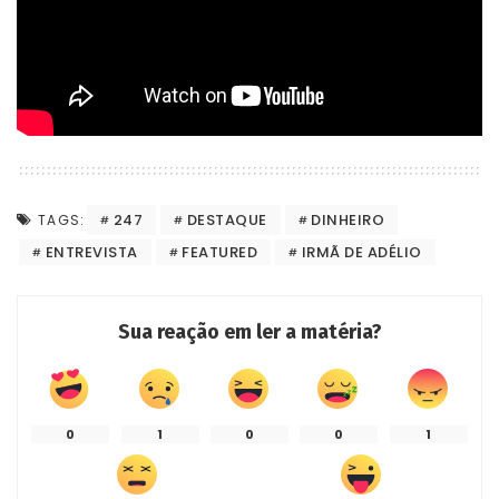
247
DESTAQUE
DINHEIRO
TAGS:
ENTREVISTA
FEATURED
IRMÃ DE ADÉLIO
Sua reação em ler a matéria?
0
1
0
0
1