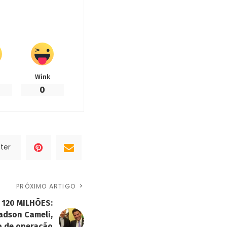
Wink
0
ter
PRÓXIMO ARTIGO
 120 MILHÕES:
adson Cameli,
o de operação