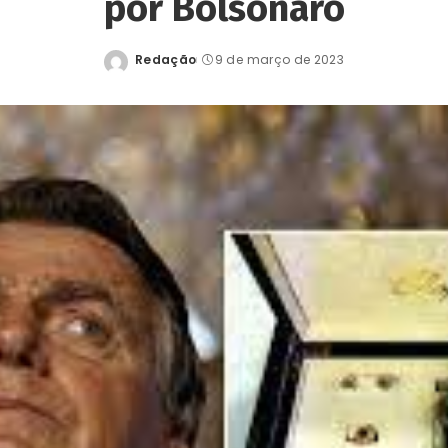
por Bolsonaro
Redação
9 de março de 2023
Posted
by