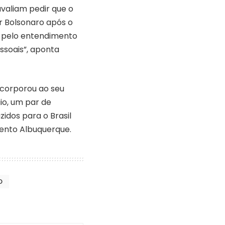
avaliam pedir que o
ir Bolsonaro após o
a pelo entendimento
ssoais”, aponta
ncorporou ao seu
io, um par de
idos para o Brasil
Bento Albuquerque.
D