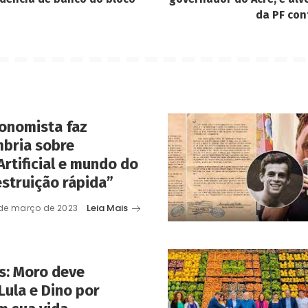
da PF con
onomista faz
mbria sobre
Artificial e mundo do
estruição rápida”
Leia Mais
de março de 2023
s: Moro deve
Lula e Dino por