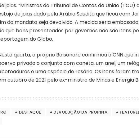
de joias. “Ministros do Tribunal de Contas da União (TCU) 
estojo de joias dado pela Arábia Saudita que ficou com Ja
fim do mandato seja devolvido. A medida seria embasad
de que bens presenteados por governos não são itens pe
reportagem do Globo.
Nesta quarta, o próprio Bolsonaro confirmou à CNN que i
acervo privado o conjunto com caneta, um anel, um relóg
abotoaduras e uma espécie de rosário. Os itens foram traz
em outubro de 2021 pelo ex-ministro de Minas e Energia 
ARO
DESTAQUE
DEVOLUÇÃO DA PROPINA
FEATURE