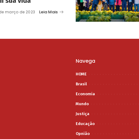
m sua vida
Leia Mais
de março de 2023
Navega
HOME
Brasil
Economia
Mundo
Justiça
Educação
Opnião