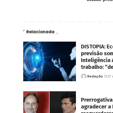
Relacionada
DISTOPIA: Ec
previsão so
Inteligência 
trabalho: “d
Redação
27 
Posted
by
Prerrogativa
agradecer a 