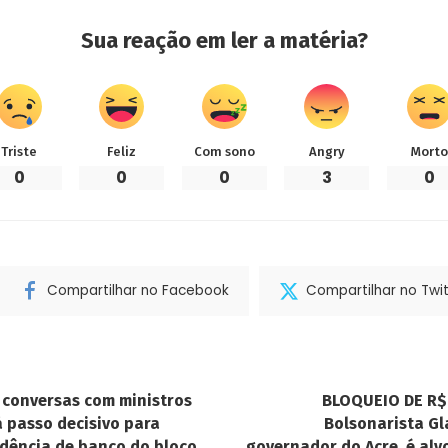
Sua reação em ler a matéria?
Triste
Feliz
Com sono
Angry
Morto
0
0
0
3
0
Compartilhar no Facebook
Compartilhar no Twit
 conversas com ministros
BLOQUEIO DE R$
á passo decisivo para
Bolsonarista Gl
idência de banco do bloco
governador do Acre, é alv