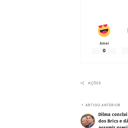
Amei
0
AÇÕES
ARTIGO ANTERIOR
Dilma conclui
dos Brics e d
assumir pres