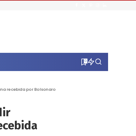
0
ina recebida por Bolsonaro
ir
ecebida