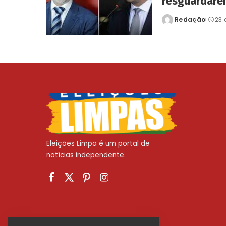
resguardare
Redação
23 
Posted
by
Eleições Limpa é um portal de
notícias independente.