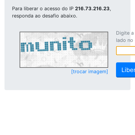
Para liberar o acesso
do IP
216.73.216.23
,
responda ao desafio abaixo.
Digite 
lado no
[trocar imagem]