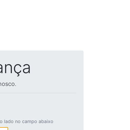
ança
nosco.
ao lado no campo abaixo