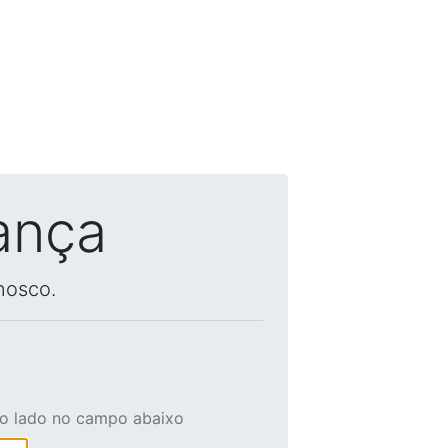
ança
nosco.
ao lado no campo abaixo