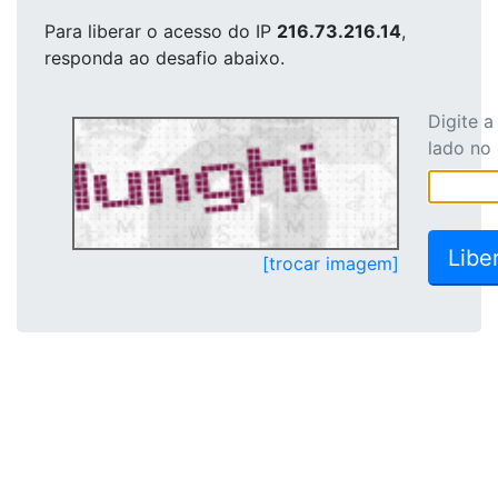
Para liberar o acesso
do IP
216.73.216.14
,
responda ao desafio abaixo.
Digite 
lado no
[trocar imagem]