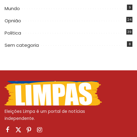
9
Mundo
24
Opnião
39
Politica
8
Sem categoria
Eleições Limpa é um portal de notícias
independente.