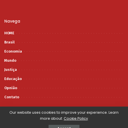
Navega
HOME
Brasil
Economia
Mundo
Justiça
Educação
Opnião
Contato
Our website uses cookies to improve your experience. Learn
more about:
Cookie Policy
© 2012–2023 Eleições Limpa - SIte desenvolvido pela: GR3 WEB